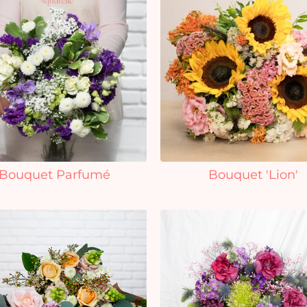
Bouquet Parfumé
Bouquet 'Lion'