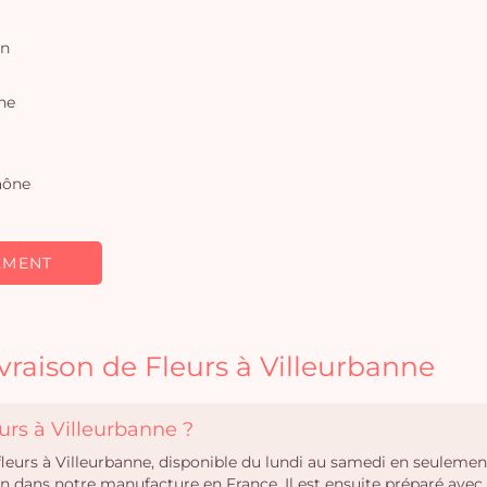
on
ne
aône
EMENT
vraison de Fleurs à Villeurbanne
urs à Villeurbanne ?
 fleurs à Villeurbanne, disponible du lundi au samedi en seulem
oin dans notre manufacture en France. Il est ensuite préparé ave