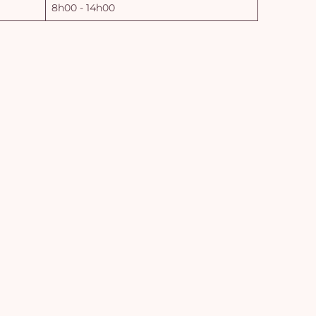
8h00 - 14h00
Vo
pan
e