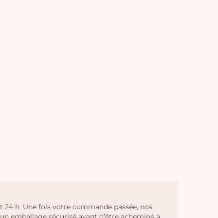
vi
ent 24 h. Une fois votre commande passée, nos
c un emballage sécurisé avant d’être acheminé à