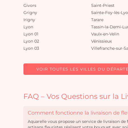
Givors
Saint-Priest
Grigny
Sainte-Foy-lès-Ly
Irigny
Tarare
Lyon
Tassin-la-Demi-Lu
Lyon 01
Vaulx-en-Velin
Lyon 02
Vénissieux
Lyon 03
Villefranche-sur-S
VOIR TOUTES LES VILLES DU DÉPART
FAQ – Vos Questions sur la Li
Comment fonctionne la livraison de fle
Aquarelle vous propose un service de livraison de
artisans fleuristes réalisent votre bouquet avec s