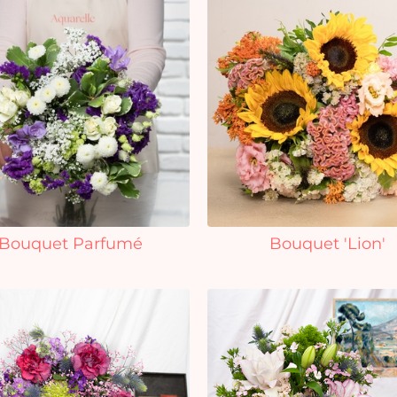
Bouquet Parfumé
Bouquet 'Lion'