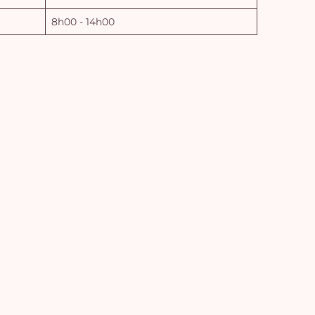
8h00 - 14h00
Vo
pan
e