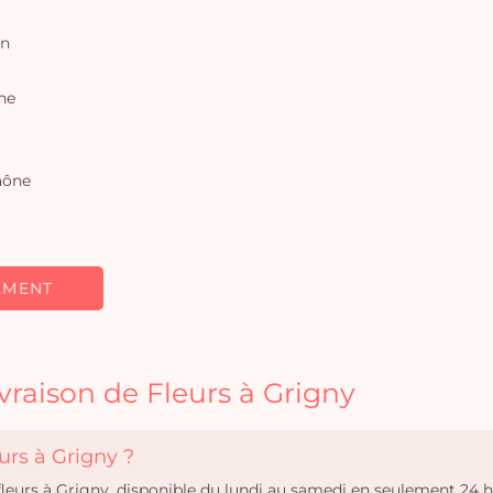
on
ne
aône
EMENT
vraison de Fleurs à Grigny
urs à Grigny ?
 fleurs à Grigny, disponible du lundi au samedi en seulement 24 