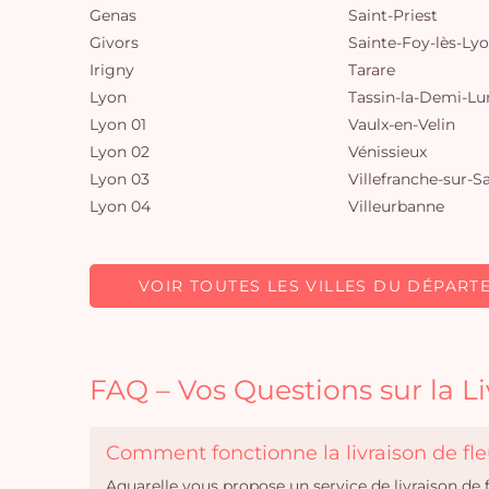
Genas
Saint-Priest
Givors
Sainte-Foy-lès-Ly
Irigny
Tarare
Lyon
Tassin-la-Demi-Lu
Lyon 01
Vaulx-en-Velin
Lyon 02
Vénissieux
Lyon 03
Villefranche-sur-S
Lyon 04
Villeurbanne
VOIR TOUTES LES VILLES DU DÉPART
FAQ – Vos Questions sur la Li
Comment fonctionne la livraison de fle
Aquarelle vous propose un service de livraison de