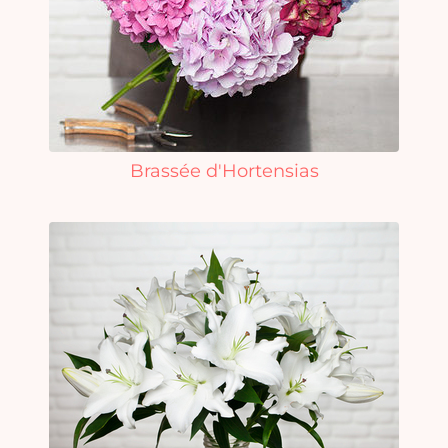
Vo
pan
e
vi
Brassée d'Hortensias